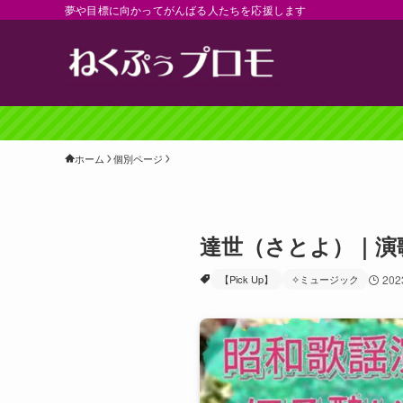
夢や目標に向かってがんばる人たちを応援します
ホーム
個別ページ
達世（さとよ）｜演
【Pick Up】
✧ミュージック
202