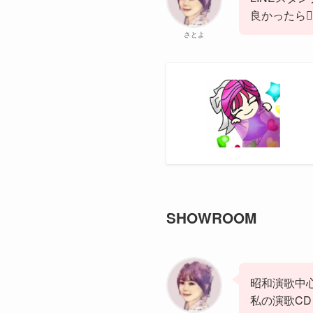
良かったら🙇‍♀
さとよ
SHOWROOM
昭和演歌中心
私の演歌C