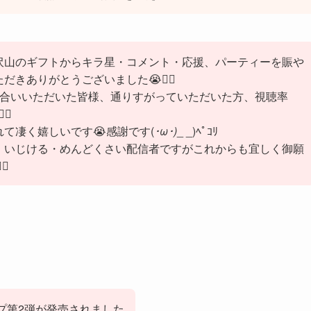
沢山のギフトからキラ星・コメント・応援、パーティーを賑や
だきありがとうございました😭🙇‍♀️
き合いいただいた皆様、通りすがっていただいた方、視聴率
‍♀️
て凄く嬉しいです😭感謝です(
･ω･)
_ _)ﾍﾟｺﾘ
・いじける・めんどくさい配信者ですがこれからも宜しく御願
♀️
ンプ第2弾が発売されました