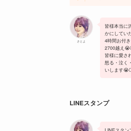
皆様本当に
かにしていた
4時間お付
さとよ
2700越え😭🙇
皆様に愛され
怒る・泣く
いします😭🙇‍
LINEスタンプ
LINEスタ