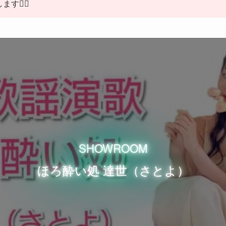
す🙇‍♀️
SHOWROOM
ほろ酔い処 達世（さとよ）